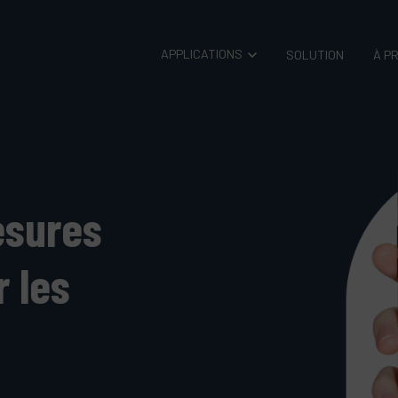
APPLICATIONS
SOLUTION
À P
esures
 les