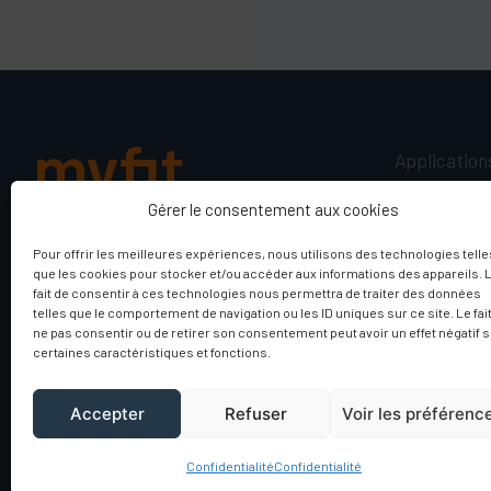
Application
O&P sur mesu
Gérer le consentement aux cookies
Vêtements de
Pour offrir les meilleures expériences, nous utilisons des technologies telle
3D
que les cookies pour stocker et/ou accéder aux informations des appareils. 
SCAN DIFFERENT
Diagnostic et 
fait de consentir à ces technologies nous permettra de traiter des données
ANYWHERE, BY ANYONE
telles que le comportement de navigation ou les ID uniques sur ce site. Le fai
ne pas consentir ou de retirer son consentement peut avoir un effet négatif 
certaines caractéristiques et fonctions.
Accepter
Refuser
Voir les préférenc
© 2026 MyFit Solutions - Tous droits réservés
Confidentialité
Confidentialité
Confidentialité