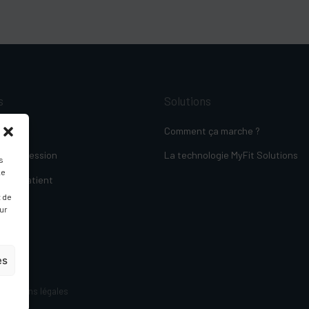
s
Solutions
re
Comment ça marche ?
 compression
La technologie MyFit Solutions
s
Le
suivi patient
t de
sur
es
Mentions légales